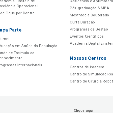
cademia Einstein de
Residência e Aprimora
xcelência Operacional
Pós-graduação & MBA
log Fique por Dentro
Mestrado e Doutorado
Curta Duração
aça Parte
Programas de Gestão
Eventos Científicos
lumni
Academia Digital Einstei
ducação em Saúde da População
undo de Estímulo ao
Nossos Centros
onhecimento
rogramas Internacionais
Centros de Imagem
Centro de Simulação Rea
Centro de Cirurgia Robót
Clique aqui