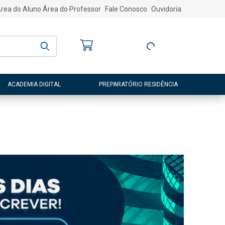
rea do Aluno
Área do Professor
Fale Conosco
Ouvidoria
Bem-vindo
(a)
Entre ou Cadastre-
se
ACADEMIA DIGITAL
PREPARATÓRIO RESIDÊNCIA