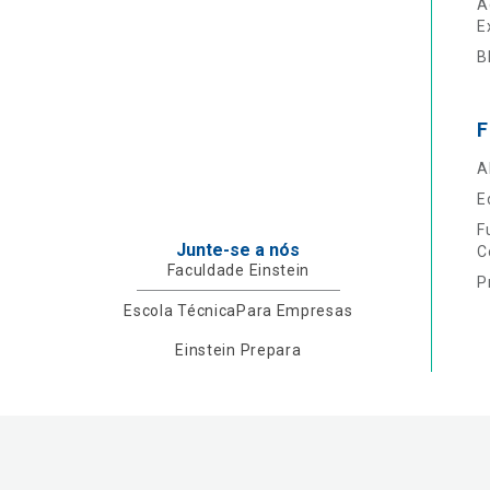
A
E
B
F
A
E
F
Junte-se a nós
C
Faculdade Einstein
P
Escola Técnica
Para Empresas
Einstein Prepara