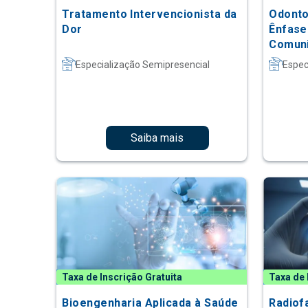
Tratamento Intervencionista da
Odonto
Dor
Ênfase
Comun
Especialização Semipresencial
Espec
Saiba mais
Taxa de Inscrição Gratuita
Taxa de 
Bioengenharia Aplicada à Saúde
Radiof