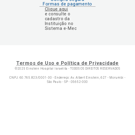
Formas de pagamento
Clique aqui
e consulte o
cadastro da
Instituição no
Sistema e-Mec
Termos de Uso e Política de Privacidade
©2025 Einstein Hospital Israelita -
TODOS OS DIREITOS RESERVADOS
CNPJ: 60.765.823/0001-30 - Endereço: Av. Albert Einstein, 627 - Morumbi -
São Paulo - SP - 05652-000
Ol
C