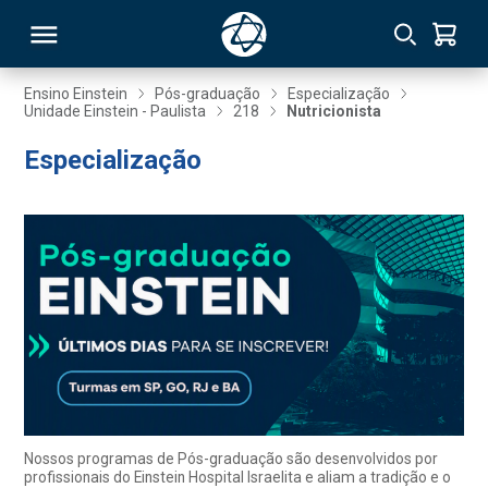
Ensino Einstein
Pós-graduação
Especialização
Unidade Einstein - Paulista
218
Nutricionista
RSO
Especialização
TIVAS
S
IN
ONAL
 MBA
Nossos programas de Pós-graduação são desenvolvidos por
profissionais do Einstein Hospital Israelita e aliam a tradição e o
NTRO