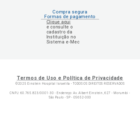
Compra segura
Formas de pagamento
Clique aqui
e consulte o
cadastro da
Instituição no
Sistema e-Mec
Termos de Uso e Política de Privacidade
©2025 Einstein Hospital Israelita -
TODOS OS DIREITOS RESERVADOS
CNPJ: 60.765.823/0001-30 - Endereço: Av. Albert Einstein, 627 - Morumbi -
São Paulo - SP - 05652-000
Ol