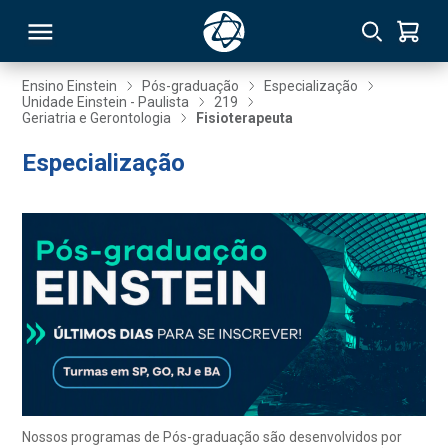
Ensino Einstein
Pós-graduação
Especialização
Unidade Einstein - Paulista
219
Geriatria e Gerontologia
Fisioterapeuta
RSO
Especialização
TIVAS
S
IN
ONAL
 MBA
Nossos programas de Pós-graduação são desenvolvidos por
NTRO