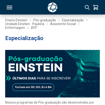
Ensino Einstein
Pós-graduação
Especialização
Unidade Einstein - Paulista
Assistente Social
Enfermagem
217
RSO
Especialização
TIVAS
S
IN
ONAL
 MBA
Nossos programas de Pós-graduação são desenvolvidos por
NTRO