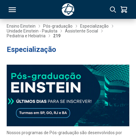
Ensino Einstein
Pós-graduação
Especialização
Unidade Einstein - Paulista
Assistente Social
Pediatria e Hebiatria
219
RSO
Especialização
TIVAS
S
IN
ONAL
 MBA
Nossos programas de Pós-graduação são desenvolvidos por
NTRO