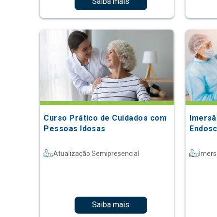
Saiba mais
Curso Prático de Cuidados com
Imersã
Pessoas Idosas
Endosc
Atualização Semipresencial
Imer
Saiba mais