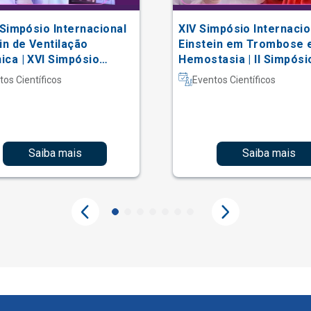
 Simpósio Internacional
XIV Simpósio Internacio
in de Ventilação
Einstein em Trombose 
ca | XVI Simpósio
Hemostasia | II Simpósi
acional Einstein de
Hematologia Laboratori
tos Científicos
Eventos Científicos
erapia em Terapia
iva
Saiba mais
Saiba mais