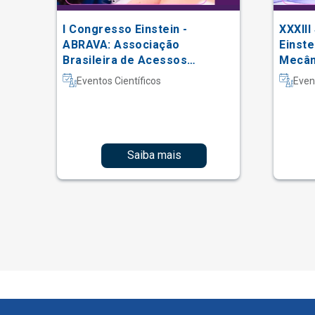
I Congresso Einstein -
XXXIII
 do
ABRAVA: Associação
Einste
Brasileira de Acessos
Mecâni
Vasculares
Intern
Eventos Científicos
Even
Fisiot
Intens
Saiba mais