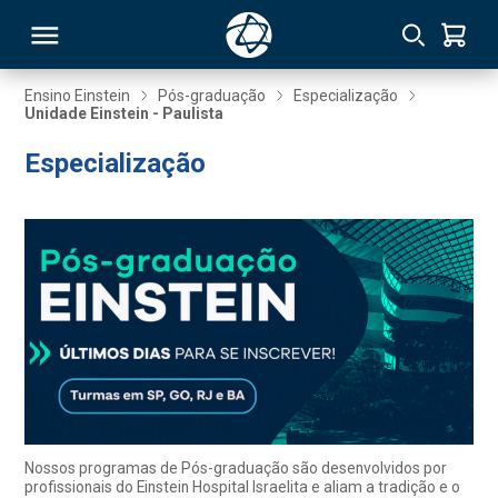
Ensino Einstein
Pós-graduação
Especialização
Unidade Einstein - Paulista
RSO
Especialização
TIVAS
S
IN
ONAL
 MBA
Nossos programas de Pós-graduação são desenvolvidos por
profissionais do Einstein Hospital Israelita e aliam a tradição e o
NTRO