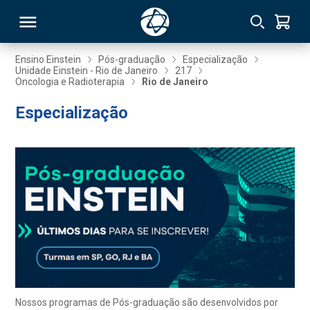
Ensino Einstein
Pós-graduação
Especialização
Unidade Einstein - Rio de Janeiro
217
Oncologia e Radioterapia
Rio de Janeiro
RSO
Especialização
TIVAS
S
IN
ONAL
 MBA
Nossos programas de Pós-graduação são desenvolvidos por
NTRO