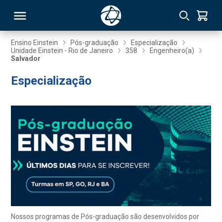
Ensino Einstein
Pós-graduação
Especialização
Unidade Einstein - Rio de Janeiro
358
Engenheiro(a)
Salvador
RSO
Especialização
TIVAS
S
IN
ONAL
 MBA
Nossos programas de Pós-graduação são desenvolvidos por
NTRO