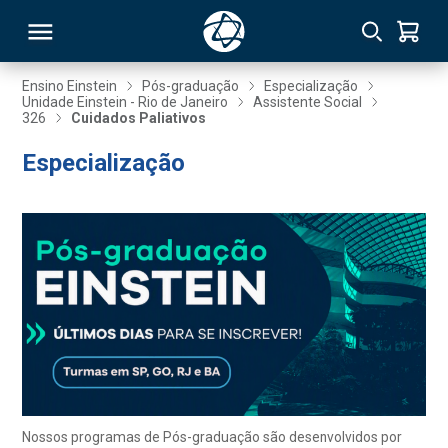
Ensino Einstein
Pós-graduação
Especialização
Unidade Einstein - Rio de Janeiro
Assistente Social
326
Cuidados Paliativos
RSO
Especialização
TIVAS
S
IN
ONAL
 MBA
Nossos programas de Pós-graduação são desenvolvidos por
NTRO