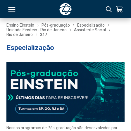
Ensino Einstein
Pós-graduação
Especialização
Unidade Einstein - Rio de Janeiro
Assistente Social
Rio de Janeiro
217
RSO
Especialização
TIVAS
S
IN
ONAL
 MBA
Nossos programas de Pós-graduação são desenvolvidos por
NTRO