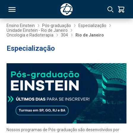
Ensino Einstein
Pós-graduação
Especialização
Unidade Einstein - Rio de Janeiro
Oncologia e Radioterapia
304
Rio de Janeiro
RSO
Especialização
TIVAS
S
IN
ONAL
 MBA
Nossos programas de Pós-graduação são desenvolvidos por
NTRO