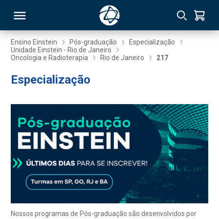
Ensino Einstein
Pós-graduação
Especialização
Unidade Einstein - Rio de Janeiro
Oncologia e Radioterapia
Rio de Janeiro
217
RSO
Especialização
TIVAS
S
IN
ONAL
 MBA
Nossos programas de Pós-graduação são desenvolvidos por
NTRO