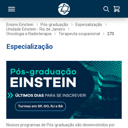
Ensino Einstein
Pós-graduação
Especialização
Unidade Einstein - Rio de Janeiro
Oncologia e Radioterapia
Terapeuta ocupacional
273
RSO
Especialização
TIVAS
S
IN
ONAL
 MBA
Nossos programas de Pós-graduação são desenvolvidos por
NTRO