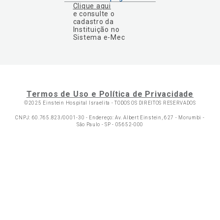
Clique aqui
e consulte o
cadastro da
Instituição no
Sistema e-Mec
Termos de Uso e Política de Privacidade
©2025 Einstein Hospital Israelita -
TODOS OS DIREITOS RESERVADOS
CNPJ: 60.765.823/0001-30 - Endereço: Av. Albert Einstein, 627 - Morumbi -
São Paulo - SP - 05652-000
Ol
C
p