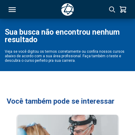
Sua busca não encontrou nenhum
resultado
RSO
Veja se você digitou os termos corretamente ou confira nossos cursos
abaixo de acordo com a sua área profissional. Faça também o teste e
TIVAS
descubra o curso perfeito pra sua carreira.
S
IN
ONAL
Você também pode se interessar
 MBA
NTRO