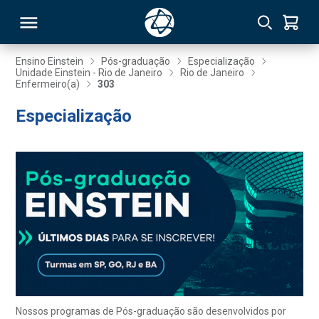
Ensino Einstein
Pós-graduação
Especialização
Unidade Einstein - Rio de Janeiro
Rio de Janeiro
Enfermeiro(a)
303
RSO
Especialização
TIVAS
S
IN
ONAL
 MBA
Nossos programas de Pós-graduação são desenvolvidos por
NTRO