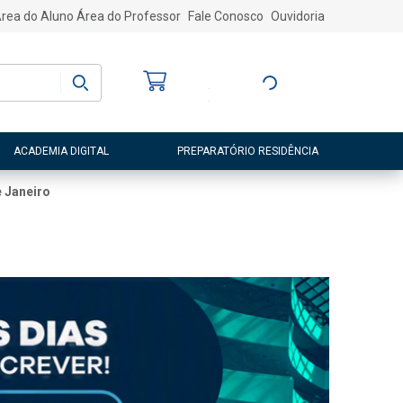
rea do Aluno
Área do Professor
Fale Conosco
Ouvidoria
Bem-vindo
(a)
Entre ou Cadastre-
se
ACADEMIA DIGITAL
PREPARATÓRIO RESIDÊNCIA
e Janeiro