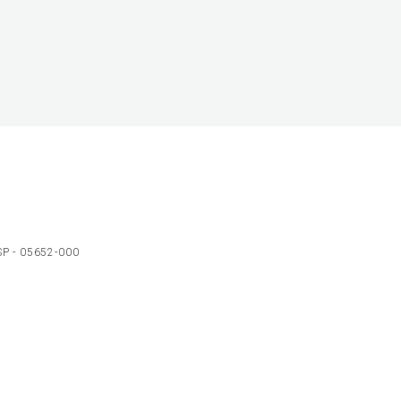
 SP - 05652-000
Ol
C