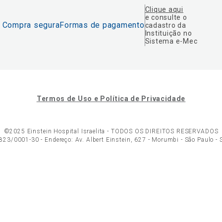
Clique aqui
e consulte o
Compra segura
Formas de pagamento
cadastro da
Instituição no
Sistema e-Mec
Termos de Uso e Política de Privacidade
©2025 Einstein Hospital Israelita -
TODOS OS DIREITOS RESERVADOS
23/0001-30 - Endereço: Av. Albert Einstein, 627 - Morumbi - São Paulo -