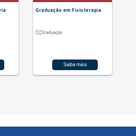
ria
Graduação em Fisioterapia
Gr
Graduação
Saiba mais