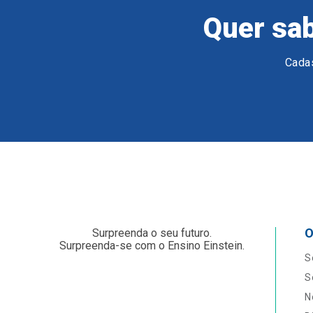
Quer sab
Cadas
O
Surpreenda o seu futuro.
Surpreenda-se com o Ensino Einstein.
S
S
N