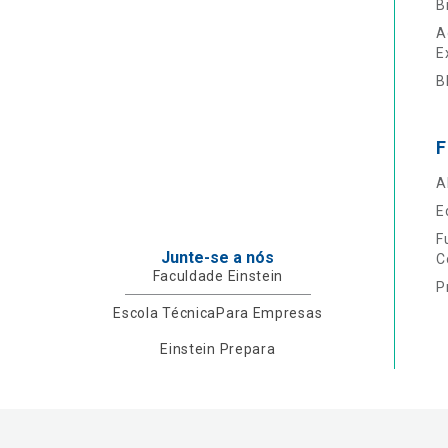
B
A
E
B
F
A
E
F
Junte-se a nós
C
Faculdade Einstein
P
Escola Técnica
Para Empresas
Einstein Prepara