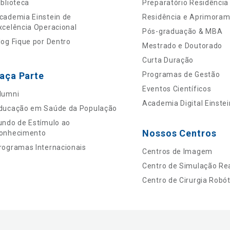
iblioteca
Preparatório Residência
cademia Einstein de
Residência e Aprimora
xcelência Operacional
Pós-graduação & MBA
log Fique por Dentro
Mestrado e Doutorado
Curta Duração
aça Parte
Programas de Gestão
Eventos Científicos
lumni
Academia Digital Einstei
ducação em Saúde da População
undo de Estímulo ao
Nossos Centros
onhecimento
rogramas Internacionais
Centros de Imagem
Centro de Simulação Rea
Centro de Cirurgia Robót