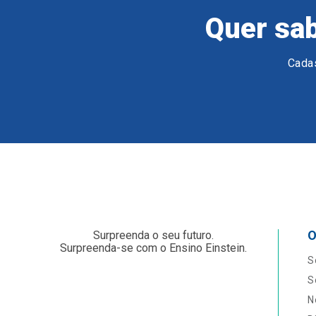
Quer sab
Cadas
O
Surpreenda o seu futuro.
Surpreenda-se com o Ensino Einstein.
S
S
N