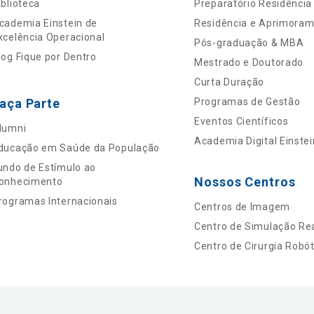
iblioteca
Preparatório Residência
cademia Einstein de
Residência e Aprimora
xcelência Operacional
Pós-graduação & MBA
log Fique por Dentro
Mestrado e Doutorado
Curta Duração
aça Parte
Programas de Gestão
Eventos Científicos
lumni
Academia Digital Einstei
ducação em Saúde da População
undo de Estímulo ao
Nossos Centros
onhecimento
rogramas Internacionais
Centros de Imagem
Centro de Simulação Rea
Centro de Cirurgia Robót