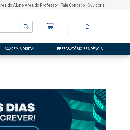
rea do Aluno
Área do Professor
Fale Conosco
Ouvidoria
Bem-vindo
(a)
Entre ou Cadastre-
se
ACADEMIA DIGITAL
PREPARATÓRIO RESIDÊNCIA