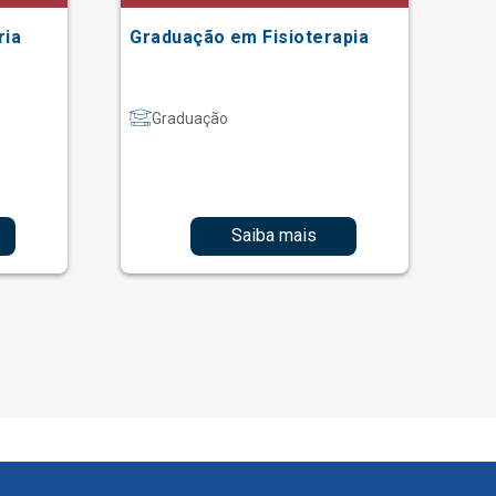
ria
Graduação em Fisioterapia
Gr
Graduação
Saiba mais