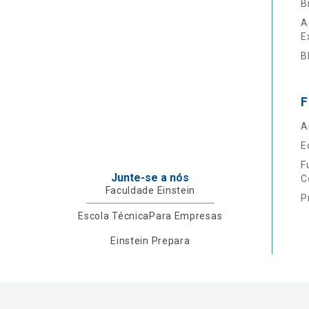
B
A
E
B
F
A
E
F
Junte-se a nós
C
Faculdade Einstein
P
Escola Técnica
Para Empresas
Einstein Prepara