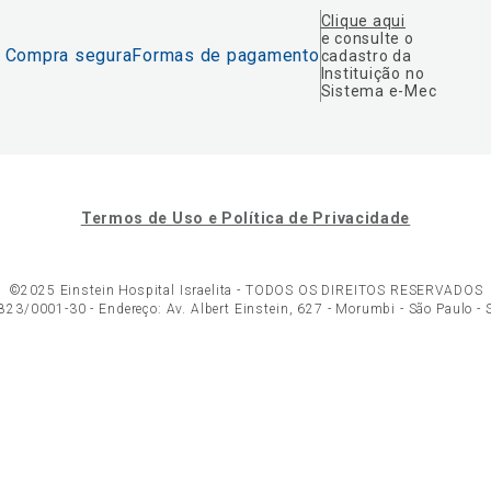
Clique aqui
e consulte o
Compra segura
Formas de pagamento
cadastro da
Instituição no
Sistema e-Mec
Termos de Uso e Política de Privacidade
©2025 Einstein Hospital Israelita -
TODOS OS DIREITOS RESERVADOS
23/0001-30 - Endereço: Av. Albert Einstein, 627 - Morumbi - São Paulo -