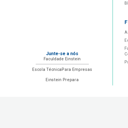
B
F
A
E
F
Junte-se a nós
C
Faculdade Einstein
P
Escola Técnica
Para Empresas
Einstein Prepara