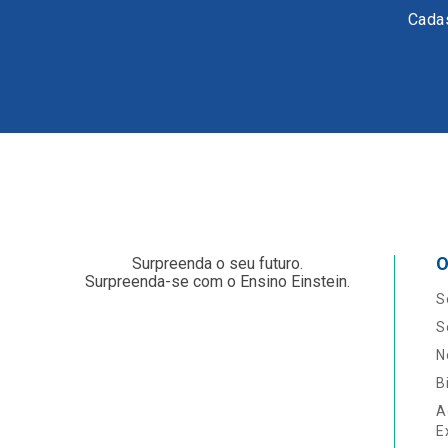
Cadas
O
Surpreenda o seu futuro.
Surpreenda-se com o Ensino Einstein.
S
S
N
B
A
E