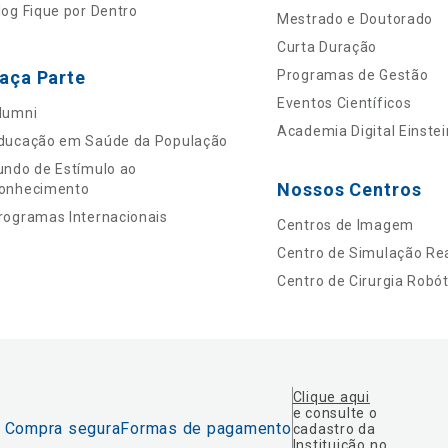
log Fique por Dentro
Mestrado e Doutorado
Curta Duração
aça Parte
Programas de Gestão
Eventos Científicos
lumni
Academia Digital Einstei
ducação em Saúde da População
undo de Estímulo ao
Nossos Centros
onhecimento
rogramas Internacionais
Centros de Imagem
Centro de Simulação Rea
Centro de Cirurgia Robót
Clique aqui
e consulte o
Compra segura
Formas de pagamento
cadastro da
Instituição no