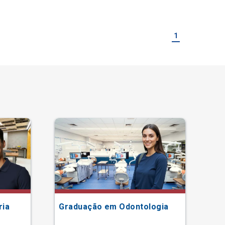
1
ria
Graduação em Odontologia
Gr