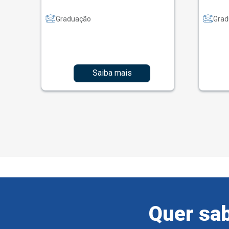
Graduação
Grad
Saiba mais
Quer sab