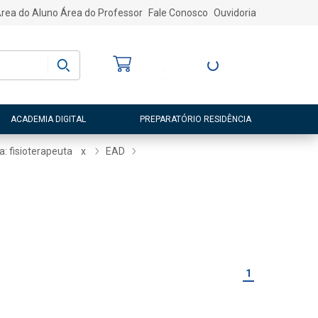
rea do Aluno
Área do Professor
Fale Conosco
Ouvidoria
Bem-vindo
(a)
Entre ou Cadastre-
se
ACADEMIA DIGITAL
PREPARATÓRIO RESIDÊNCIA
a: fisioterapeuta
x
EAD
1