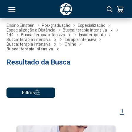
Ensino Einstein
Pós-graduação
Especialização
Especialização a Distância
Busca: terapia intensiva
x
144
Busca: terapia intensiva
x
Fisioterapeuta
RSO
Busca: terapia intensiva
x
Terapia Intensiva
Busca: terapia intensiva
x
Online
Busca: terapia intensiva
x
TIVAS
Resultado da Busca
S
IN
ONAL
Filtros
 MBA
1
NTRO