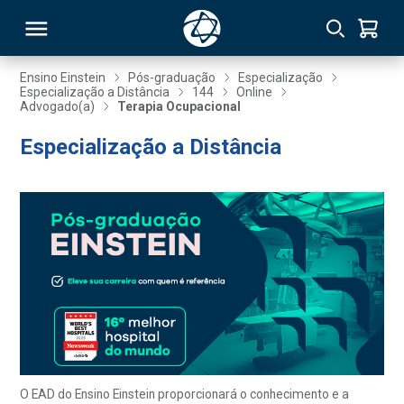
Ensino Einstein
Pós-graduação
Especialização
Especialização a Distância
144
Online
Advogado(a)
Terapia Ocupacional
RSO
Especialização a Distância
TIVAS
S
IN
ONAL
 MBA
O EAD do Ensino Einstein proporcionará o conhecimento e a
NTRO