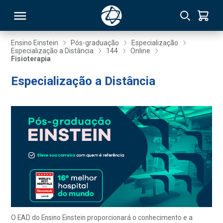
Ensino Einstein
Pós-graduação
Especialização
Especialização a Distância
144
Online
Fisioterapia
RSO
Especialização a Distância
TIVAS
S
IN
ONAL
 MBA
O EAD do Ensino Einstein proporcionará o conhecimento e a
NTRO