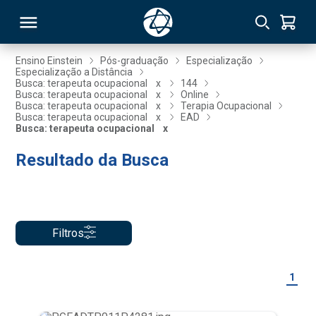
Ensino Einstein
Pós-graduação
Especialização
Especialização a Distância
Busca: terapeuta ocupacional
x
144
RSO
Busca: terapeuta ocupacional
x
Online
Busca: terapeuta ocupacional
x
Terapia Ocupacional
Busca: terapeuta ocupacional
x
EAD
Busca: terapeuta ocupacional
x
TIVAS
Resultado da Busca
S
IN
ONAL
Filtros
 MBA
1
NTRO