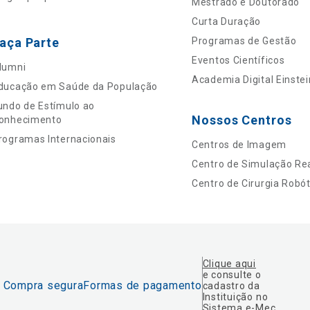
Mestrado e Doutorado
Curta Duração
aça Parte
Programas de Gestão
Eventos Científicos
lumni
Academia Digital Einstei
ducação em Saúde da População
undo de Estímulo ao
Nossos Centros
onhecimento
rogramas Internacionais
Centros de Imagem
Centro de Simulação Rea
Centro de Cirurgia Robót
Clique aqui
e consulte o
Compra segura
Formas de pagamento
cadastro da
Instituição no
Sistema e-Mec