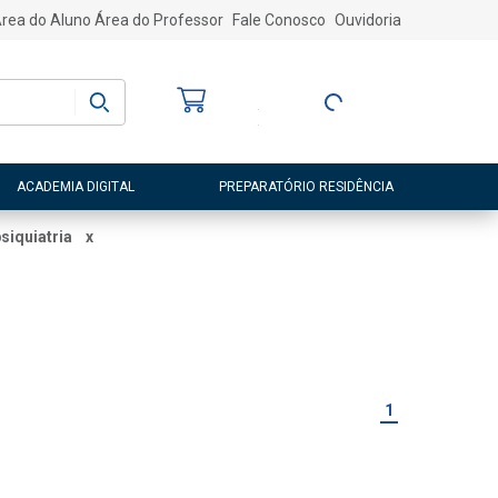
rea do Aluno
Área do Professor
Fale Conosco
Ouvidoria
Bem-vindo
(a)
Entre ou Cadastre-
se
ACADEMIA DIGITAL
PREPARATÓRIO RESIDÊNCIA
siquiatria
x
1