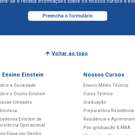
tre-se e receba informações sobre os nossos cursos e ev
Preencha o formulário
Voltar ao topo
 Ensino Einstein
Nossos Cursos
obre a Sociedade
Ensino Médio Técnico
obre o Ensino Einstein
Curso Técnico
ossas Unidades
Graduação
iblioteca
Preparatório Residência
cademia Einstein de
Residência e Aprimora
xcelência Operacional
Pós-graduação & MBA
log Fique por Dentro