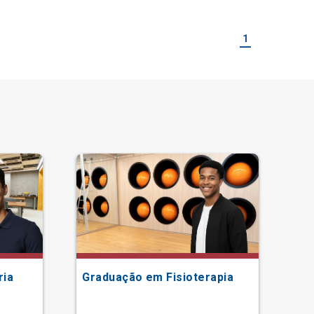
1
ria
Graduação em Fisioterapia
Gr