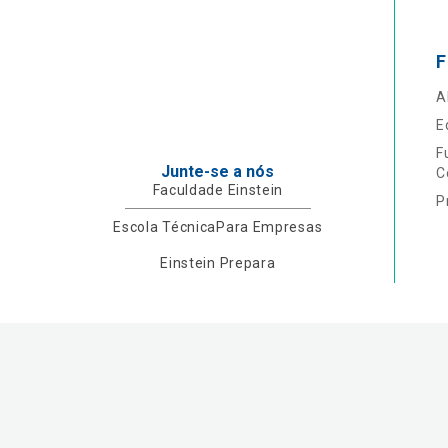
F
A
E
F
Junte-se a nós
C
Faculdade Einstein
P
Escola Técnica
Para Empresas
Einstein Prepara