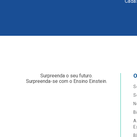
Cadas
O
Surpreenda o seu futuro.
Surpreenda-se com o Ensino Einstein.
S
S
N
B
A
E
B