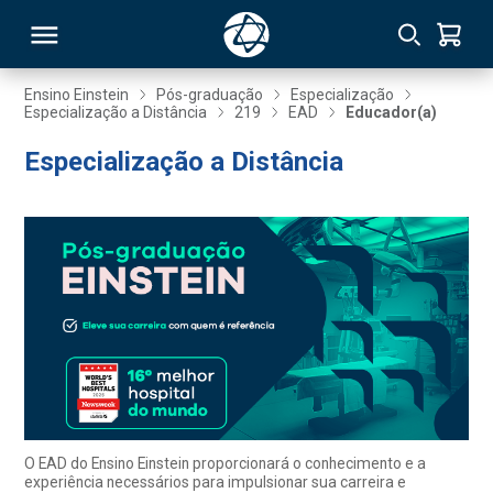
Ensino Einstein
Pós-graduação
Especialização
Especialização a Distância
219
EAD
Educador(a)
RSO
Especialização a Distância
TIVAS
S
IN
ONAL
 MBA
O EAD do Ensino Einstein proporcionará o conhecimento e a
experiência necessários para impulsionar sua carreira e
NTRO