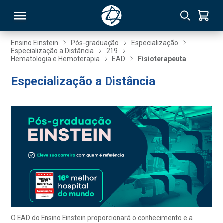
Ensino Einstein
Pós-graduação
Especialização
Especialização a Distância
219
Hematologia e Hemoterapia
EAD
Fisioterapeuta
RSO
Especialização a Distância
TIVAS
S
IN
ONAL
 MBA
O EAD do Ensino Einstein proporcionará o conhecimento e a
NTRO