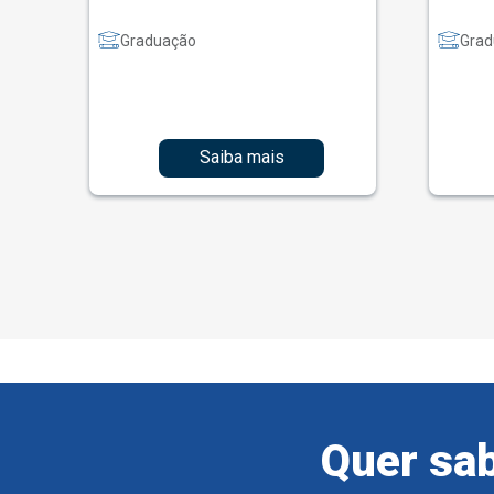
Graduação
Grad
Saiba mais
Quer sab