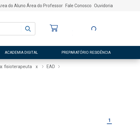
rea do Aluno
Área do Professor
Fale Conosco
Ouvidoria
Bem-vindo
(a)
Entre ou Cadastre-
se
ACADEMIA DIGITAL
PREPARATÓRIO RESIDÊNCIA
a: fisioterapeuta
x
EAD
1