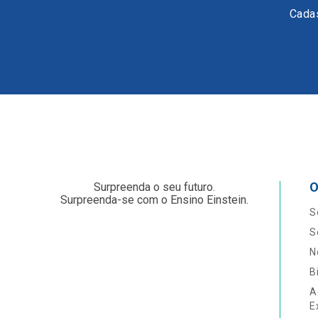
Cadas
O
Surpreenda o seu futuro.
Surpreenda-se com o Ensino Einstein.
S
S
N
B
A
E