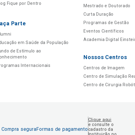
log Fique por Dentro
Mestrado e Doutorado
Curta Duração
aça Parte
Programas de Gestão
Eventos Científicos
lumni
Academia Digital Einstei
ducação em Saúde da População
undo de Estímulo ao
Nossos Centros
onhecimento
rogramas Internacionais
Centros de Imagem
Centro de Simulação Rea
Centro de Cirurgia Robót
Clique aqui
e consulte o
Compra segura
Formas de pagamento
cadastro da
Instituição no