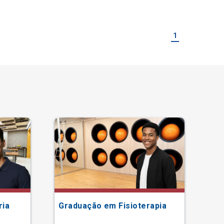
1
ria
Graduação em Fisioterapia
Gr