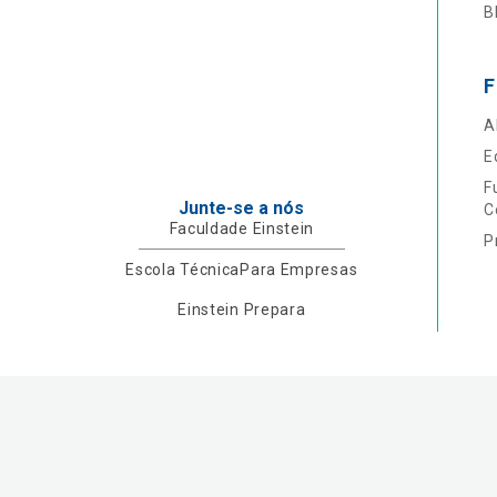
B
F
A
E
F
Junte-se a nós
C
Faculdade Einstein
P
Escola Técnica
Para Empresas
Einstein Prepara