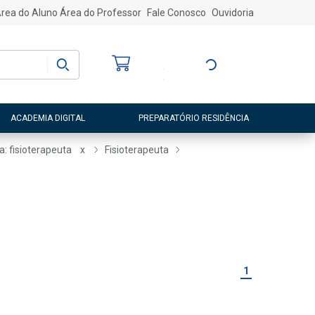
rea do Aluno
Área do Professor
Fale Conosco
Ouvidoria
Bem-vindo
(a)
Entre ou Cadastre-
se
ACADEMIA DIGITAL
PREPARATÓRIO RESIDÊNCIA
a: fisioterapeuta
x
Fisioterapeuta
1