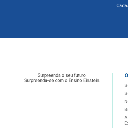
Cadas
O
Surpreenda o seu futuro.
Surpreenda-se com o Ensino Einstein.
S
S
N
B
A
E