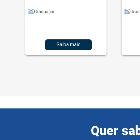
Graduação
Grad
Saiba mais
Quer sab