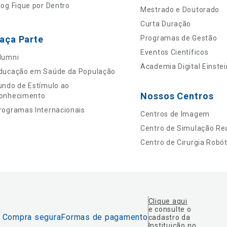
log Fique por Dentro
Mestrado e Doutorado
Curta Duração
aça Parte
Programas de Gestão
Eventos Científicos
lumni
Academia Digital Einstei
ducação em Saúde da População
undo de Estímulo ao
Nossos Centros
onhecimento
rogramas Internacionais
Centros de Imagem
Centro de Simulação Rea
Centro de Cirurgia Robót
Clique aqui
e consulte o
Compra segura
Formas de pagamento
cadastro da
Instituição no