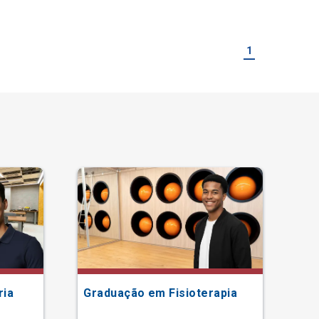
1
ria
Graduação em Fisioterapia
Gr