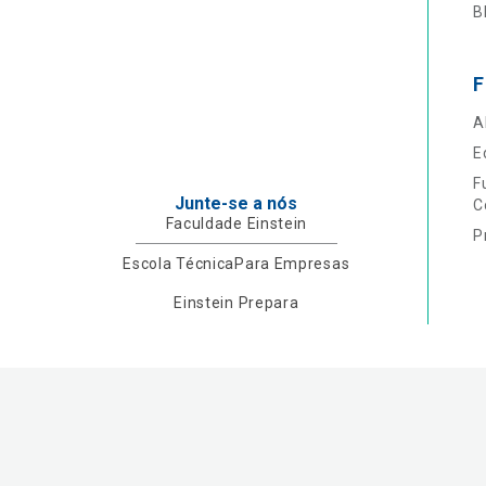
B
F
A
E
F
Junte-se a nós
C
Faculdade Einstein
P
Escola Técnica
Para Empresas
Einstein Prepara