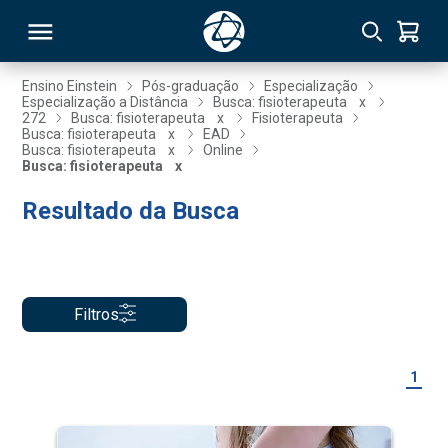
Ensino Einstein
Pós-graduação
Especialização
Especialização a Distância
Busca: fisioterapeuta
x
272
Busca: fisioterapeuta
x
Fisioterapeuta
RSO
Busca: fisioterapeuta
x
EAD
Busca: fisioterapeuta
x
Online
Busca: fisioterapeuta
x
TIVAS
Resultado da Busca
S
IN
ONAL
Filtros
 MBA
1
NTRO