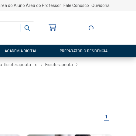
rea do Aluno
Área do Professor
Fale Conosco
Ouvidoria
Bem-vindo
(a)
Entre ou Cadastre-
se
ACADEMIA DIGITAL
PREPARATÓRIO RESIDÊNCIA
a: fisioterapeuta
x
Fisioterapeuta
1