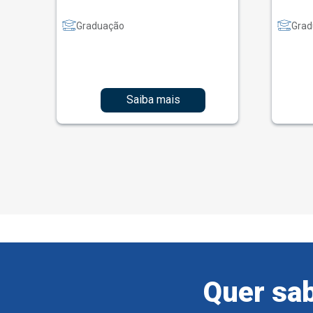
Graduação
Grad
Saiba mais
Quer sab