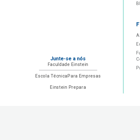
B
F
A
E
F
Junte-se a nós
C
Faculdade Einstein
P
Escola Técnica
Para Empresas
Einstein Prepara