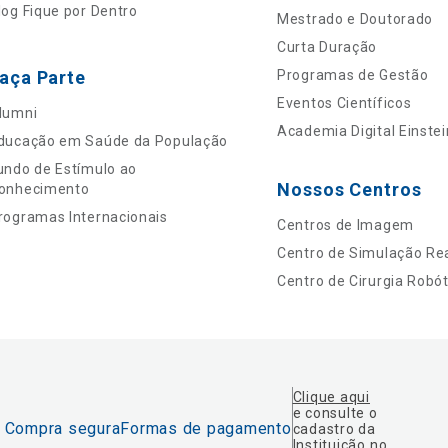
log Fique por Dentro
Mestrado e Doutorado
Curta Duração
aça Parte
Programas de Gestão
Eventos Científicos
lumni
Academia Digital Einstei
ducação em Saúde da População
undo de Estímulo ao
Nossos Centros
onhecimento
rogramas Internacionais
Centros de Imagem
Centro de Simulação Rea
Centro de Cirurgia Robót
Clique aqui
e consulte o
Compra segura
Formas de pagamento
cadastro da
Instituição no