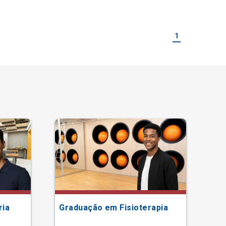
1
ria
Graduação em Fisioterapia
Gr