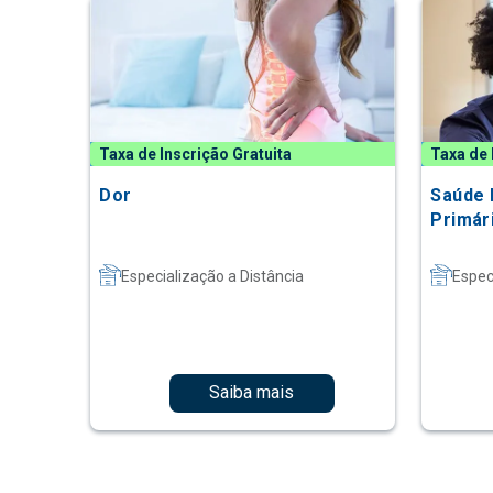
Taxa de Inscrição Gratuita
Taxa de 
Dor
Saúde 
Primár
Especialização a Distância
Espec
Saiba mais