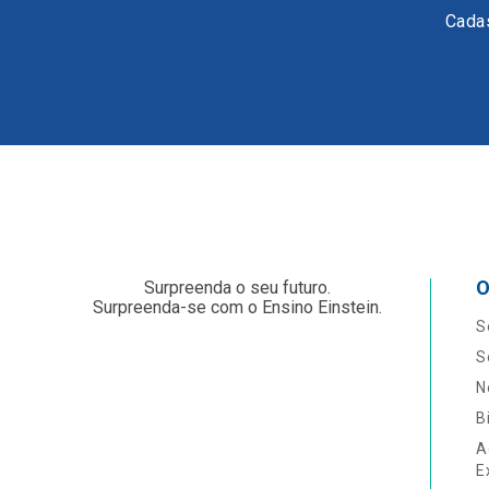
Cadas
O
Surpreenda o seu futuro.
Surpreenda-se com o Ensino Einstein.
S
S
N
B
A
E