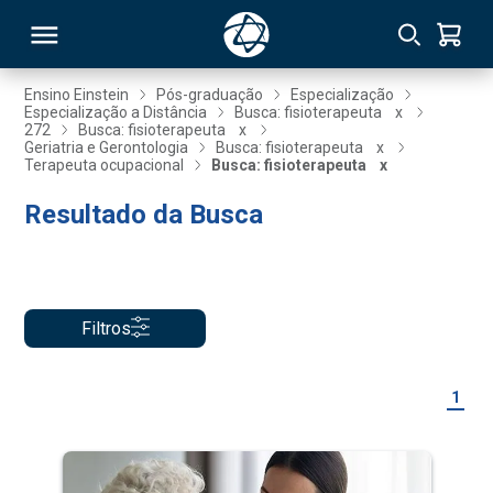
Ensino Einstein
Pós-graduação
Especialização
Especialização a Distância
Busca: fisioterapeuta
x
272
Busca: fisioterapeuta
x
RSO
Geriatria e Gerontologia
Busca: fisioterapeuta
x
Terapeuta ocupacional
Busca: fisioterapeuta
x
Resultado da Busca
TIVAS
S
IN
ONAL
Filtros
 MBA
1
NTRO