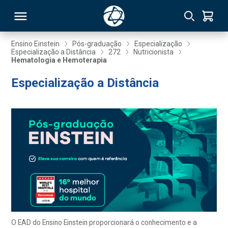
Ensino Einstein
Pós-graduação
Especialização
Especialização a Distância
272
Nutricionista
Hematologia e Hemoterapia
RSO
Especialização a Distância
TIVAS
S
IN
ONAL
 MBA
O EAD do Ensino Einstein proporcionará o conhecimento e a
NTRO