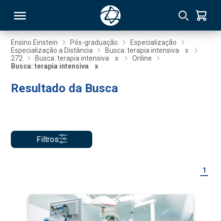
Ensino Einstein
Pós-graduação
Especialização
Especialização a Distância
Busca: terapia intensiva
x
272
Busca: terapia intensiva
x
Online
RSO
Busca: terapia intensiva
x
Resultado da Busca
TIVAS
S
IN
ONAL
Filtros
1
 MBA
NTRO