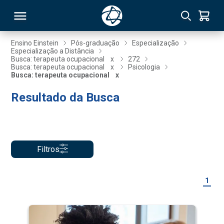
Ensino Einstein
Pós-graduação
Especialização
Especialização a Distância
Busca: terapeuta ocupacional
x
272
RSO
Busca: terapeuta ocupacional
x
Psicologia
Busca: terapeuta ocupacional
x
Resultado da Busca
TIVAS
S
IN
ONAL
Filtros
 MBA
1
NTRO