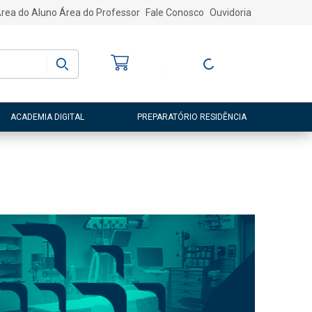
rea do Aluno
Área do Professor
Fale Conosco
Ouvidoria
Bem-vindo
(a)
Entre ou Cadastre-
se
ACADEMIA DIGITAL
PREPARATÓRIO RESIDÊNCIA