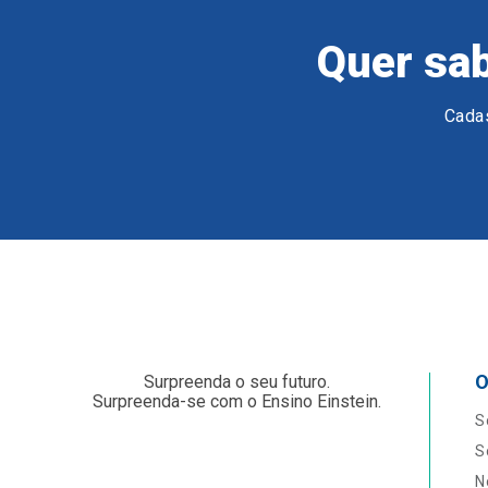
Quer sab
Cadas
O
Surpreenda o seu futuro.
Surpreenda-se com o Ensino Einstein.
S
S
N