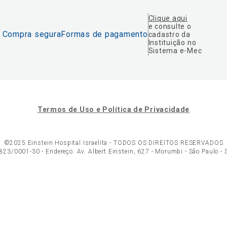
Clique aqui
e consulte o
Compra segura
Formas de pagamento
cadastro da
Instituição no
Sistema e-Mec
Termos de Uso e Política de Privacidade
©2025 Einstein Hospital Israelita -
TODOS OS DIREITOS RESERVADOS
23/0001-30 - Endereço: Av. Albert Einstein, 627 - Morumbi - São Paulo -