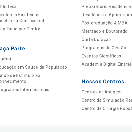
iblioteca
Preparatório Residência
cademia Einstein de
Residência e Aprimora
xcelência Operacional
Pós-graduação & MBA
log Fique por Dentro
Mestrado e Doutorado
Curta Duração
aça Parte
Programas de Gestão
Eventos Científicos
lumni
Academia Digital Einstei
ducação em Saúde da População
undo de Estímulo ao
Nossos Centros
onhecimento
rogramas Internacionais
Centros de Imagem
Centro de Simulação Rea
Centro de Cirurgia Robót