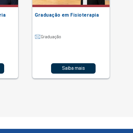
ria
Graduação em Fisioterapia
Gr
Graduação
Saiba mais