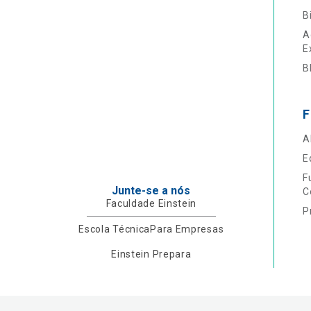
B
A
E
B
F
A
E
F
Junte-se a nós
C
Faculdade Einstein
P
Escola Técnica
Para Empresas
Einstein Prepara