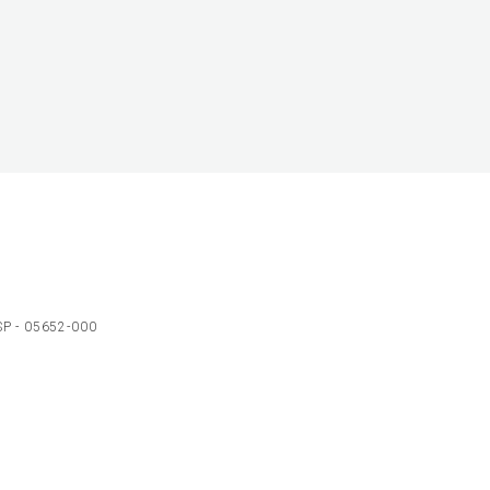
 SP - 05652-000
Ol