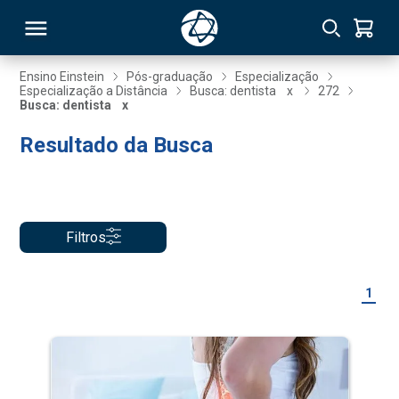
Ensino Einstein
Pós-graduação
Especialização
Especialização a Distância
Busca: dentista
x
272
Busca: dentista
x
RSO
Resultado da Busca
TIVAS
S
IN
Filtros
ONAL
1
 MBA
NTRO