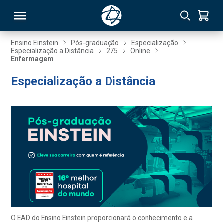
Ensino Einstein
Pós-graduação
Especialização
Especialização a Distância
275
Online
Enfermagem
RSO
Especialização a Distância
TIVAS
S
IN
ONAL
 MBA
O EAD do Ensino Einstein proporcionará o conhecimento e a
NTRO