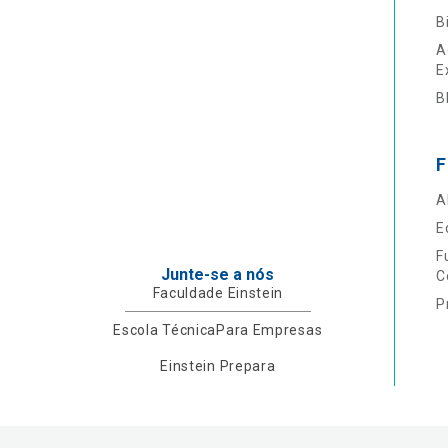
B
A
E
B
F
A
E
F
Junte-se a nós
C
Faculdade Einstein
P
Escola Técnica
Para Empresas
Einstein Prepara