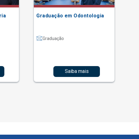
ria
Graduação em Odontologia
Gr
Graduação
Saiba mais