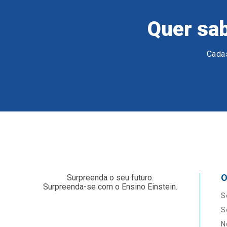
Quer sab
Cadas
O
Surpreenda o seu futuro.
Surpreenda-se com o Ensino Einstein.
S
S
N