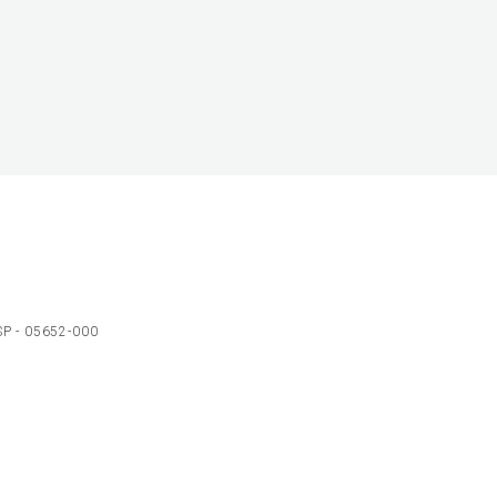
 SP - 05652-000
Ol