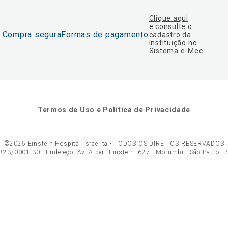
Clique aqui
e consulte o
Compra segura
Formas de pagamento
cadastro da
Instituição no
Sistema e-Mec
Termos de Uso e Política de Privacidade
©2025 Einstein Hospital Israelita -
TODOS OS DIREITOS RESERVADOS
23/0001-30 - Endereço: Av. Albert Einstein, 627 - Morumbi - São Paulo -