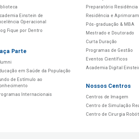
iblioteca
Preparatório Residência
cademia Einstein de
Residência e Aprimora
xcelência Operacional
Pós-graduação & MBA
log Fique por Dentro
Mestrado e Doutorado
Curta Duração
aça Parte
Programas de Gestão
Eventos Científicos
lumni
Academia Digital Einstei
ducação em Saúde da População
undo de Estímulo ao
Nossos Centros
onhecimento
rogramas Internacionais
Centros de Imagem
Centro de Simulação Rea
Centro de Cirurgia Robót