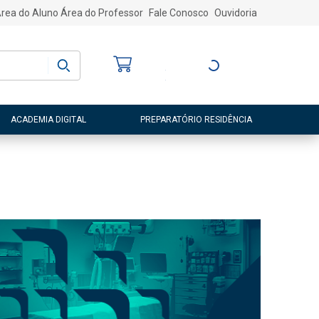
rea do Aluno
Área do Professor
Fale Conosco
Ouvidoria
Bem-vindo
(a)
Entre ou Cadastre-
se
ACADEMIA DIGITAL
PREPARATÓRIO RESIDÊNCIA