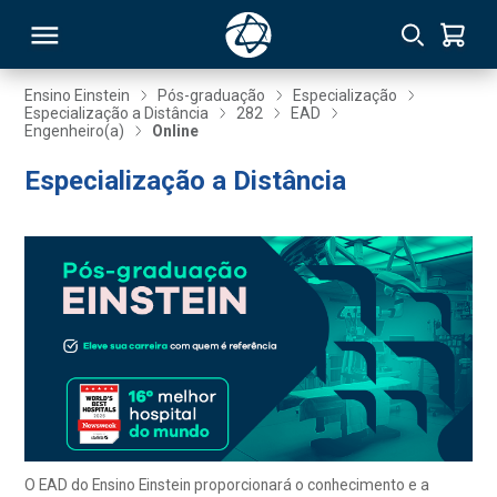
Ensino Einstein
Pós-graduação
Especialização
Especialização a Distância
282
EAD
Engenheiro(a)
Online
RSO
Especialização a Distância
TIVAS
S
IN
ONAL
 MBA
O EAD do Ensino Einstein proporcionará o conhecimento e a
NTRO