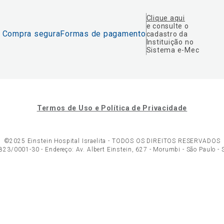
Clique aqui
e consulte o
Compra segura
Formas de pagamento
cadastro da
Instituição no
Sistema e-Mec
Termos de Uso e Política de Privacidade
©2025 Einstein Hospital Israelita -
TODOS OS DIREITOS RESERVADOS
23/0001-30 - Endereço: Av. Albert Einstein, 627 - Morumbi - São Paulo -