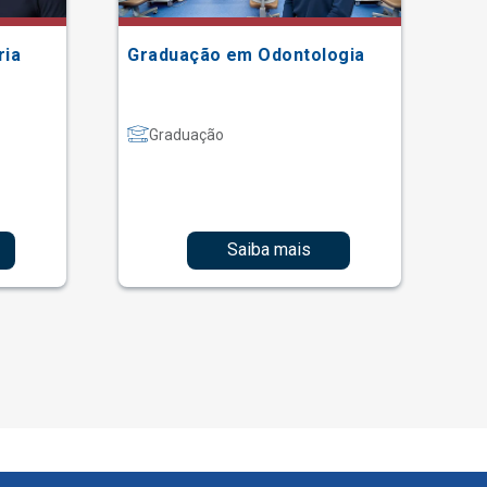
ria
Graduação em Odontologia
Gr
Graduação
Saiba mais