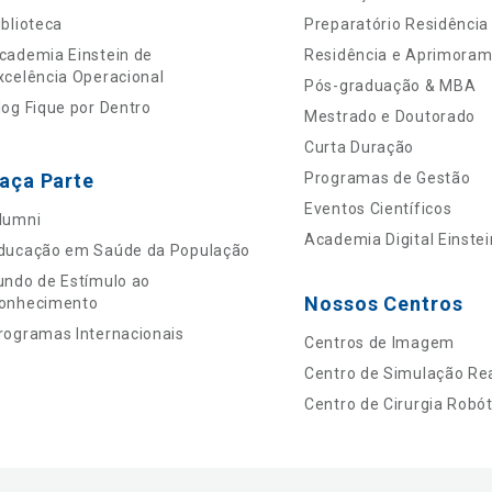
iblioteca
Preparatório Residência
cademia Einstein de
Residência e Aprimora
xcelência Operacional
Pós-graduação & MBA
log Fique por Dentro
Mestrado e Doutorado
Curta Duração
aça Parte
Programas de Gestão
Eventos Científicos
lumni
Academia Digital Einstei
ducação em Saúde da População
undo de Estímulo ao
Nossos Centros
onhecimento
rogramas Internacionais
Centros de Imagem
Centro de Simulação Rea
Centro de Cirurgia Robót