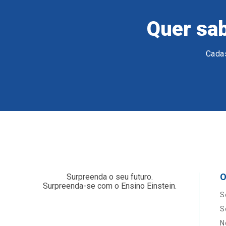
Quer sab
Cadas
O
Surpreenda o seu futuro.
Surpreenda-se com o Ensino Einstein.
S
S
N