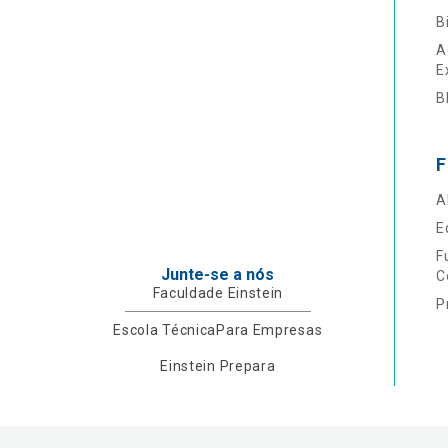
B
A
E
B
F
A
E
F
Junte-se a nós
C
Faculdade Einstein
P
Escola Técnica
Para Empresas
Einstein Prepara