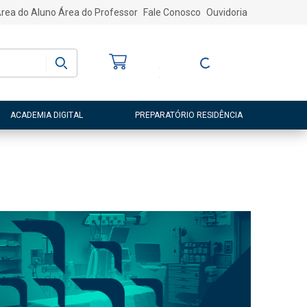
rea do Aluno
Área do Professor
Fale Conosco
Ouvidoria
Bem-vindo
(a)
Entre ou Cadastre-
se
ACADEMIA DIGITAL
PREPARATÓRIO RESIDÊNCIA