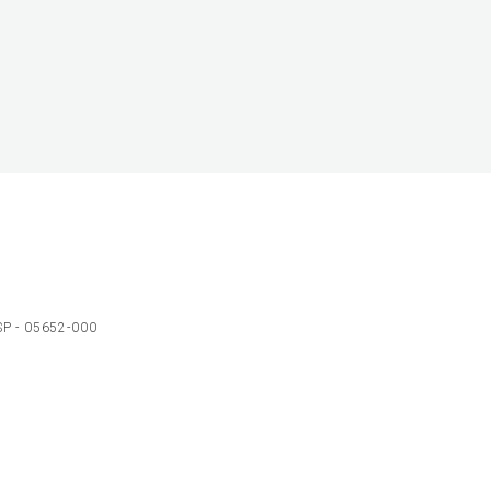
 SP - 05652-000
Ol