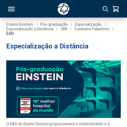
Ensino Einstein
Pós-graduação
Especialização
Especialização a Distância
288
Cuidados Paliativos
EAD
RSO
Especialização a Distância
TIVAS
S
IN
ONAL
 MBA
O EAD do Ensino Einstein proporcionará o conhecimento e a
NTRO