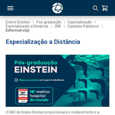
Ensino Einstein
Pós-graduação
Especialização
Especialização a Distância
288
Cuidados Paliativos
Enfermeiro(a)
RSO
Especialização a Distância
TIVAS
S
IN
ONAL
 MBA
O EAD do Ensino Einstein proporcionará o conhecimento e a
NTRO