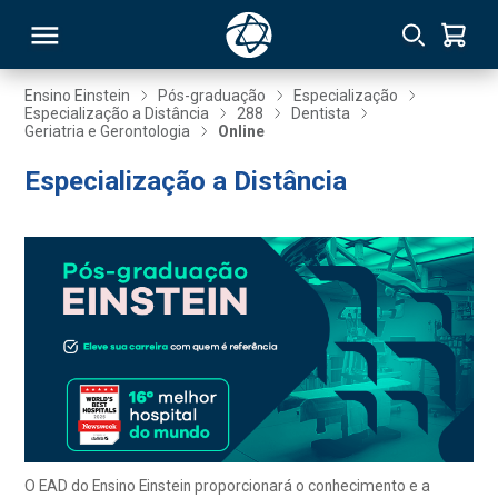
Ensino Einstein
Pós-graduação
Especialização
Especialização a Distância
288
Dentista
Geriatria e Gerontologia
Online
RSO
Especialização a Distância
TIVAS
S
IN
ONAL
 MBA
O EAD do Ensino Einstein proporcionará o conhecimento e a
NTRO