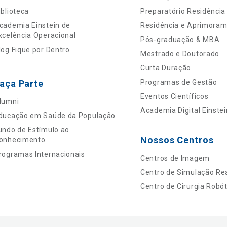
iblioteca
Preparatório Residência
cademia Einstein de
Residência e Aprimora
xcelência Operacional
Pós-graduação & MBA
log Fique por Dentro
Mestrado e Doutorado
Curta Duração
aça Parte
Programas de Gestão
Eventos Científicos
lumni
Academia Digital Einstei
ducação em Saúde da População
undo de Estímulo ao
Nossos Centros
onhecimento
rogramas Internacionais
Centros de Imagem
Centro de Simulação Rea
Centro de Cirurgia Robót