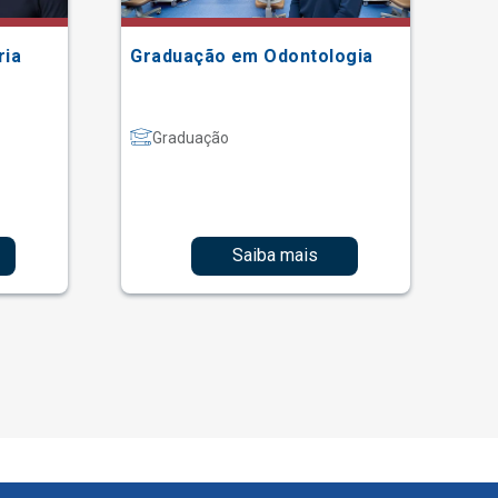
ria
Graduação em Odontologia
Gr
Graduação
Saiba mais