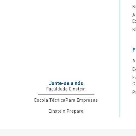
B
A
E
B
F
A
E
F
Junte-se a nós
C
Faculdade Einstein
P
Escola Técnica
Para Empresas
Einstein Prepara