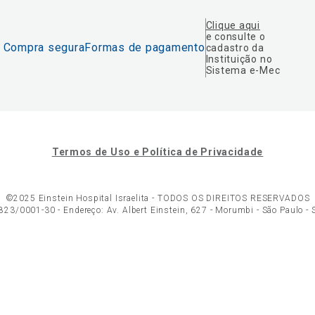
Clique aqui
e consulte o
Compra segura
Formas de pagamento
cadastro da
Instituição no
Sistema e-Mec
Termos de Uso e Política de Privacidade
©2025 Einstein Hospital Israelita -
TODOS OS DIREITOS RESERVADOS
23/0001-30 - Endereço: Av. Albert Einstein, 627 - Morumbi - São Paulo -