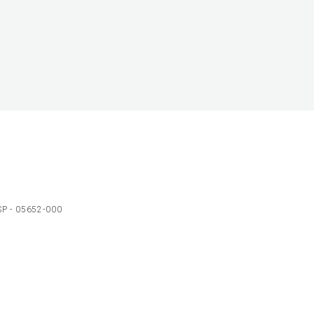
 SP - 05652-000
Ol