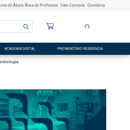
rea do Aluno
Área do Professor
Fale Conosco
Ouvidoria
Bem-vindo
(a)
Entre ou Cadastre-
se
ACADEMIA DIGITAL
PREPARATÓRIO RESIDÊNCIA
rontologia