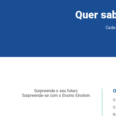
Quer sab
Cadas
O
Surpreenda o seu futuro.
Surpreenda-se com o Ensino Einstein.
S
S
N