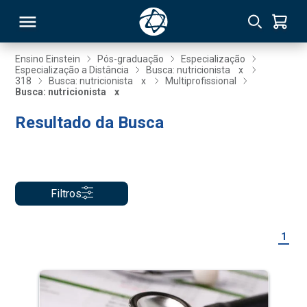
Ensino Einstein
Pós-graduação
Especialização
Especialização a Distância
Busca: nutricionista
x
318
Busca: nutricionista
x
Multiprofissional
RSO
Busca: nutricionista
x
Resultado da Busca
TIVAS
S
IN
ONAL
Filtros
1
 MBA
NTRO