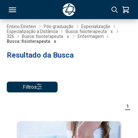
Ensino Einstein
Pós-graduação
Especialização
Especialização a Distância
Busca: fisioterapeuta
x
326
Busca: fisioterapeuta
x
Enfermagem
RSO
Busca: fisioterapeuta
x
Resultado da Busca
TIVAS
S
IN
ONAL
Filtros
1
 MBA
NTRO