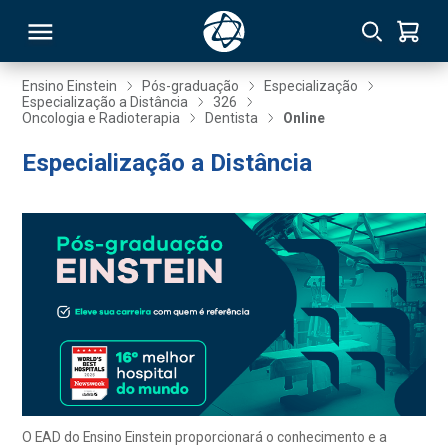
Ensino Einstein
Pós-graduação
Especialização
Especialização a Distância
326
Oncologia e Radioterapia
Dentista
Online
RSO
Especialização a Distância
TIVAS
S
IN
ONAL
 MBA
O EAD do Ensino Einstein proporcionará o conhecimento e a
NTRO