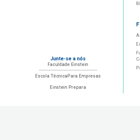
B
F
A
E
F
Junte-se a nós
C
Faculdade Einstein
P
Escola Técnica
Para Empresas
Einstein Prepara