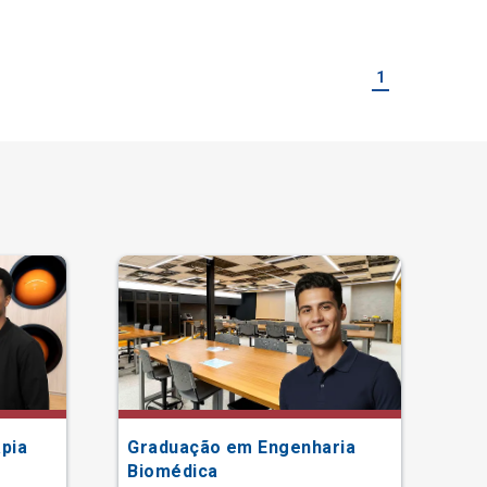
1
pia
Graduação em Engenharia
Gr
Biomédica