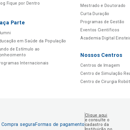
log Fique por Dentro
Mestrado e Doutorado
Curta Duração
aça Parte
Programas de Gestão
Eventos Científicos
lumni
Academia Digital Einstei
ducação em Saúde da População
undo de Estímulo ao
Nossos Centros
onhecimento
rogramas Internacionais
Centros de Imagem
Centro de Simulação Rea
Centro de Cirurgia Robót
Clique aqui
e consulte o
Compra segura
Formas de pagamento
cadastro da
Instituição no