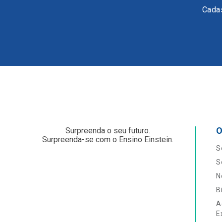
Cadas
O
Surpreenda o seu futuro.
Surpreenda-se com o Ensino Einstein.
S
S
N
B
A
E