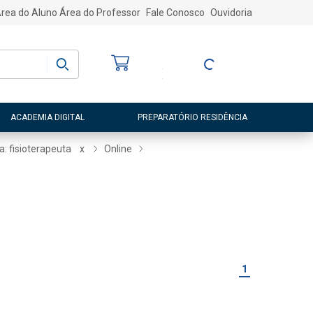
rea do Aluno
Área do Professor
Fale Conosco
Ouvidoria
Bem-vindo
(a)
Entre ou Cadastre-
se
ACADEMIA DIGITAL
PREPARATÓRIO RESIDÊNCIA
a: fisioterapeuta
x
Online
1