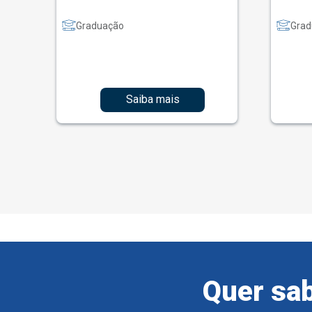
Graduação
Grad
Saiba mais
Quer sab