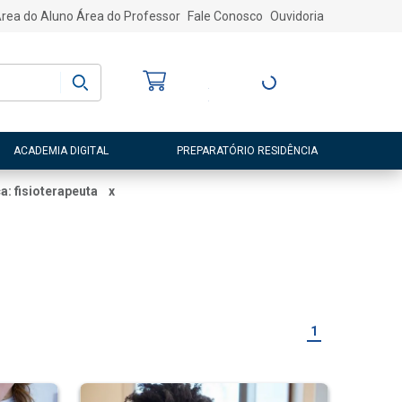
rea do Aluno
Área do Professor
Fale Conosco
Ouvidoria
Bem-vindo
(a)
Entre ou Cadastre-
se
ACADEMIA DIGITAL
PREPARATÓRIO RESIDÊNCIA
a: fisioterapeuta
x
1