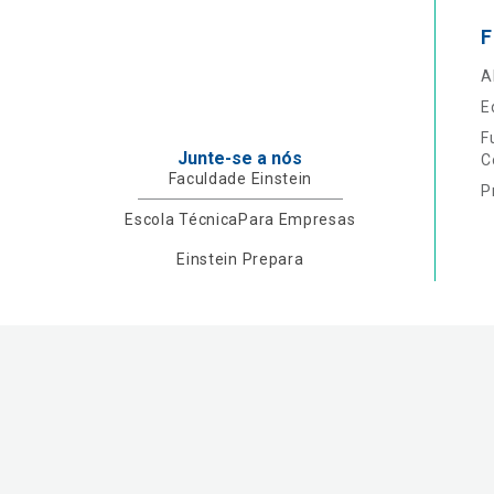
F
A
E
F
Junte-se a nós
C
Faculdade Einstein
P
Escola Técnica
Para Empresas
Einstein Prepara