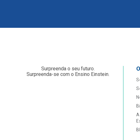
O
Surpreenda o seu futuro.
Surpreenda-se com o Ensino Einstein.
S
S
N
B
A
E
B