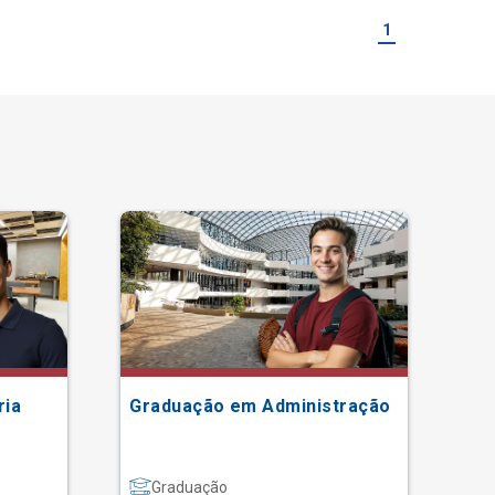
1
ria
Graduação em Administração
Gr
Graduação