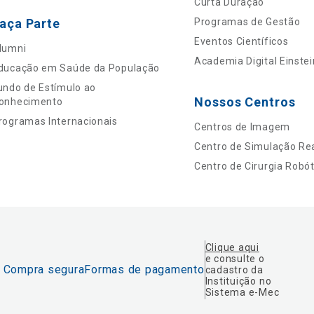
Curta Duração
aça Parte
Programas de Gestão
Eventos Científicos
lumni
Academia Digital Einstei
ducação em Saúde da População
undo de Estímulo ao
Nossos Centros
onhecimento
rogramas Internacionais
Centros de Imagem
Centro de Simulação Rea
Centro de Cirurgia Robót
Clique aqui
e consulte o
Compra segura
Formas de pagamento
cadastro da
Instituição no
Sistema e-Mec