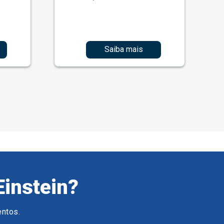
Saiba mais
Einstein?
entos.